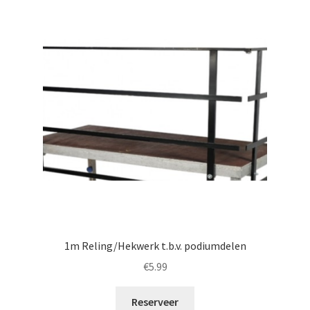
1m Reling/Hekwerk t.b.v. podiumdelen
€
5.99
Reserveer