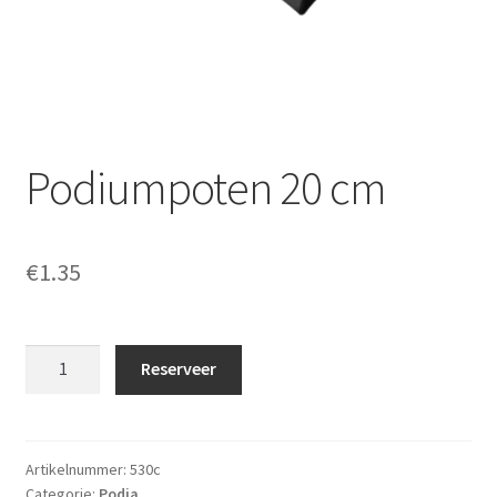
Offerte aanvraag
Privacybeleid
Podiumpoten 20 cm
€
1.35
Podiumpoten
Reserveer
20
cm
aantal
Artikelnummer:
530c
Categorie:
Podia