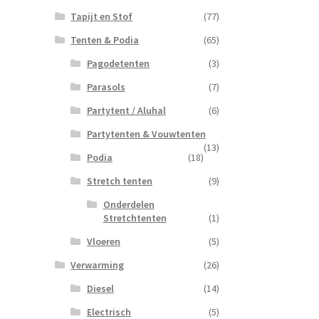
Tapijt en Stof
(77)
Tenten & Podia
(65)
Pagodetenten
(3)
Parasols
(7)
Partytent / Aluhal
(6)
Partytenten & Vouwtenten
(13)
Podia
(18)
Stretch tenten
(9)
Onderdelen
Stretchtenten
(1)
Vloeren
(5)
Verwarming
(26)
Diesel
(14)
Electrisch
(5)