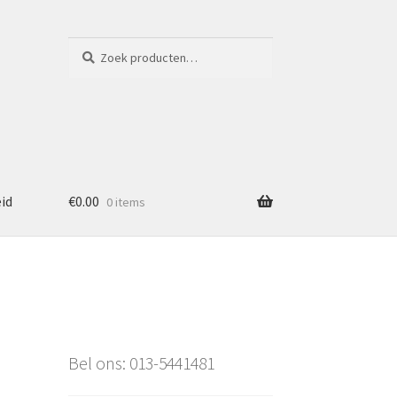
Zoeken
Zoeken
naar:
eid
€
0.00
0 items
Bel ons: 013-5441481