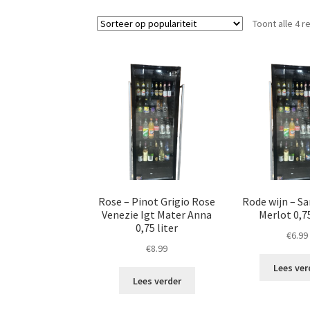
Toont alle 4 r
Rose – Pinot Grigio Rose
Rode wijn – Sa
Venezie Igt Mater Anna
Merlot 0,75
0,75 liter
€
6.99
€
8.99
Lees ver
Lees verder