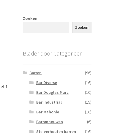
Zoeken
Zoeken
Blader door Categorieën
Barren
(96)
Bar Diverse
(16)
el 1
Bar Douglas Marc
(10)
Bar industrial
(19)
Bar Mahonie
(16)
Barombouwen
(6)
Steigerhouten barren
(16)