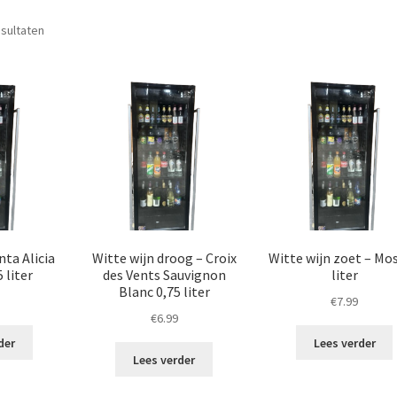
Gesorteerd
esultaten
op
populariteit
nta Alicia
Witte wijn droog – Croix
Witte wijn zoet – Mos
 liter
des Vents Sauvignon
liter
Blanc 0,75 liter
€
7.99
€
6.99
der
Lees verder
Lees verder