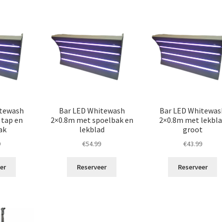
itewash
Bar LED Whitewash
Bar LED Whitewas
 tap en
2×0.8m met spoelbak en
2×0.8m met lekbl
ak
lekblad
groot
9
€
54.99
€
43.99
er
Reserveer
Reserveer