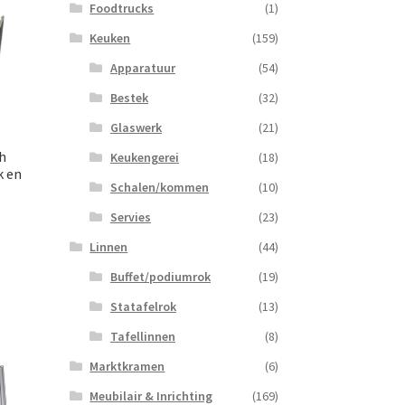
Foodtrucks
(1)
Keuken
(159)
Apparatuur
(54)
Bestek
(32)
Glaswerk
(21)
h
Keukengerei
(18)
k en
Schalen/kommen
(10)
Servies
(23)
Linnen
(44)
Buffet/podiumrok
(19)
Statafelrok
(13)
Tafellinnen
(8)
Marktkramen
(6)
Meubilair & Inrichting
(169)