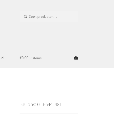
Zoeken
Zoeken
naar:
eid
€
0.00
0 items
Bel ons: 013-5441481