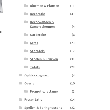
Bloemen & Planten
(11)
Decoratie
(47)
Decorwanden &
Kamerschermen
(4)
cm
Garderobe
(6)
Kerst
(23)
Statafels
(12)
Stoelen & Krukken
(31)
Tafels
(28)
Opblaasfiguren
(4)
Overig
(10)
Promotie/reclame
(1)
Presentatie
(14)
Spellen & Springkussens
(22)