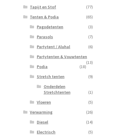
Tapijt en Stof
(77)
Tenten & Podia
(65)
Pagodetenten
(3)
Parasols
(7)
Partytent / Aluhal
(6)
Partytenten & Vouwtenten
(13)
Podia
(18)
Stretch tenten
(9)
Onderdelen
Stretchtenten
(1)
Vloeren
(5)
Verwarming
(26)
Diesel
(14)
Electrisch
(5)