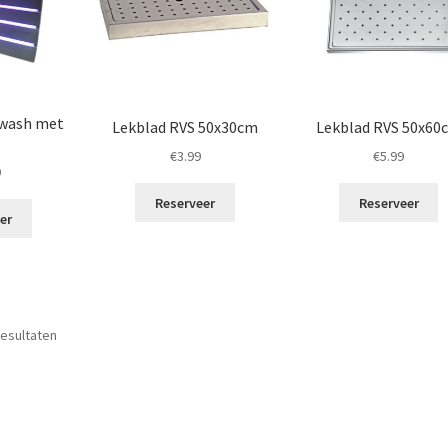
ewash met
Lekblad RVS 50x30cm
Lekblad RVS 50x60
€
3.99
€
5.99
9
Reserveer
Reserveer
er
Gesorteerd
resultaten
op
populariteit