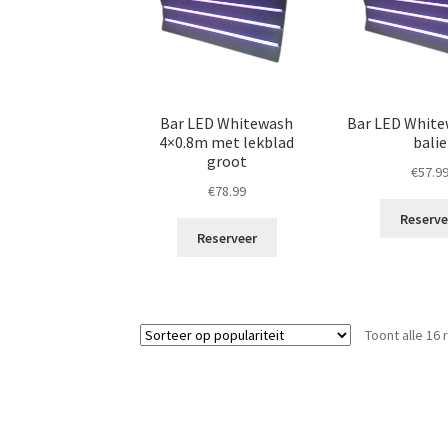
Bar LED Whitewash
Bar LED Whit
4×0.8m met lekblad
balie
groot
€
57.9
€
78.99
Reserve
Reserveer
Toont alle 16 