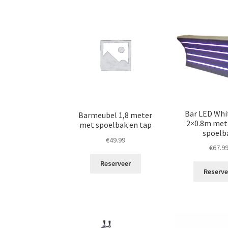
Bar LED Wh
Barmeubel 1,8 meter
2×0.8m met
met spoelbak en tap
spoelb
€
49.99
€
67.9
Reserveer
Reserve