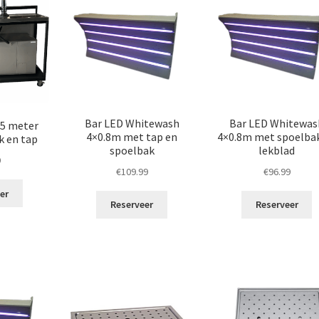
Bar LED Whitewash
Bar LED Whitewas
,5 meter
4×0.8m met tap en
4×0.8m met spoelba
k en tap
spoelbak
lekblad
9
€
109.99
€
96.99
er
Reserveer
Reserveer