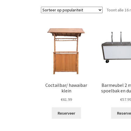
Toont alle 16 
Coctailbar/ hawaibar
Barmeubel 2 
klein
spoelbak en d
€
61.99
€
57.9
Reserveer
Reserve