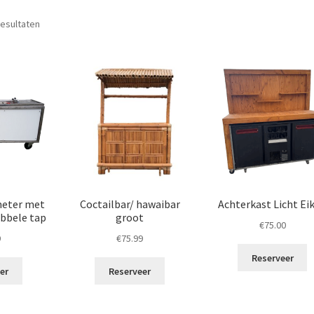
Gesorteerd
resultaten
op
populariteit
meter met
Coctailbar/ hawaibar
Achterkast Licht Ei
ubbele tap
groot
€
75.00
9
€
75.99
Reserveer
er
Reserveer