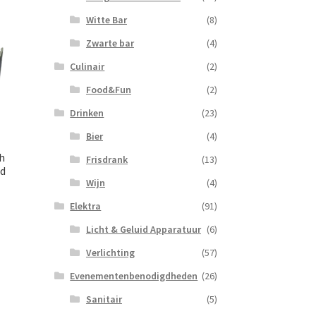
Witte Bar
(8)
Zwarte bar
(4)
Culinair
(2)
Food&Fun
(2)
Drinken
(23)
Bier
(4)
h
Frisdrank
(13)
ad
Wijn
(4)
Elektra
(91)
Licht & Geluid Apparatuur
(6)
Verlichting
(57)
Evenementenbenodigdheden
(26)
Sanitair
(5)