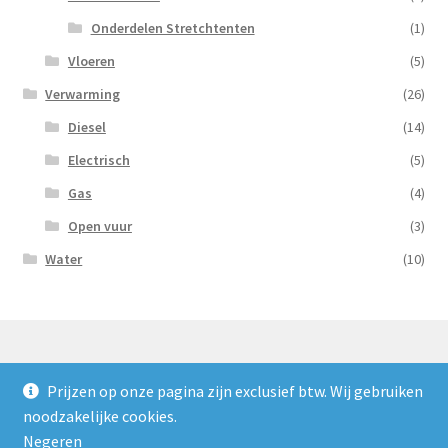
Onderdelen Stretchtenten
(1)
Vloeren
(5)
Verwarming
(26)
Diesel
(14)
Electrisch
(5)
Gas
(4)
Open vuur
(3)
Water
(10)
Prijzen op onze pagina zijn exclusief btw. Wij gebruiken
© Nooijens Verhuur 2026
noodzakelijke cookies.
Privacybeleid
Gebouwd met WooCommerce
.
Negeren