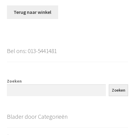
Offerte aanvraag
Terug naar winkel
Privacybeleid
Bel ons: 013-5441481
Zoeken
Zoeken
Blader door Categorieën