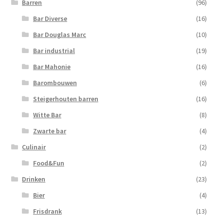
Barren
(96)
Bar Diverse
(16)
Bar Douglas Marc
(10)
Bar industrial
(19)
Bar Mahonie
(16)
Barombouwen
(6)
Steigerhouten barren
(16)
Witte Bar
(8)
Zwarte bar
(4)
Culinair
(2)
Food&Fun
(2)
Drinken
(23)
Bier
(4)
Frisdrank
(13)