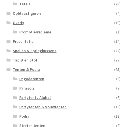
Tafels
(28)
Opblaasfiguren
(4)
Overig
(10)
Promotie/reclame
(1)
Presentatie
(14)
Spellen & Springkussens
(22)
Tapijt en Stof
(77)
Tenten & Podia
(65)
Pagodetenten
(3)
Parasols
(7)
Partytent / Aluhal
(6)
Partytenten & Vouwtenten
(13)
Podia
(18)
Stretch tenten
(9)