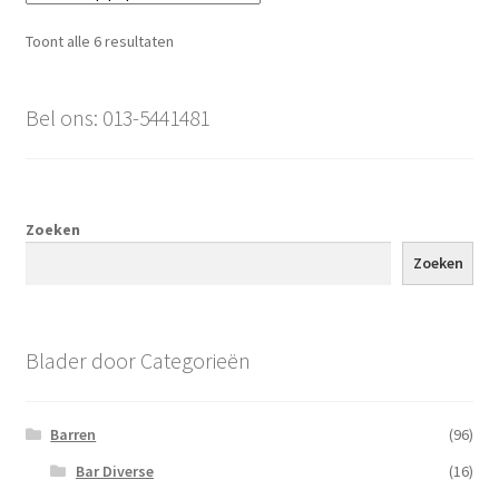
Gesorteerd
Toont alle 6 resultaten
op
populariteit
Bel ons: 013-5441481
Zoeken
Zoeken
Blader door Categorieën
Barren
(96)
Bar Diverse
(16)