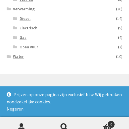
Verwarming
(26)
Diesel
(14)
Electrisch
(5)
Gas
(4)
Open vuur
(3)
Water
(10)
Prijzen op onze pagina zijn exclusief btw. Wij gebruiken
© Nooijens Verhuur 2026
noodzakelijke cookies.
Privacybeleid
Gebouwd met WooCommerce
.
Negeren
0