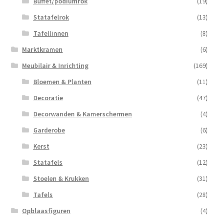
Buffet/podiumrok
(19)
Statafelrok
(13)
Tafellinnen
(8)
Marktkramen
(6)
Meubilair & Inrichting
(169)
Bloemen & Planten
(11)
Decoratie
(47)
Decorwanden & Kamerschermen
(4)
Garderobe
(6)
Kerst
(23)
Statafels
(12)
Stoelen & Krukken
(31)
Tafels
(28)
Opblaasfiguren
(4)