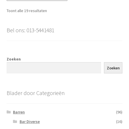
Gesorteerd
Toont alle 19 resultaten
op
populariteit
Bel ons: 013-5441481
Zoeken
Zoeken
Blader door Categorieën
Barren
(96)
Bar Diverse
(16)