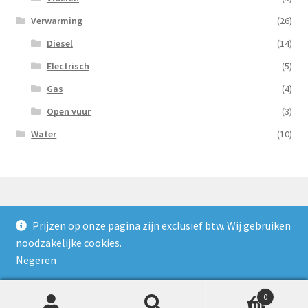
Verwarming
(26)
Diesel
(14)
Electrisch
(5)
Gas
(4)
Open vuur
(3)
Water
(10)
Prijzen op onze pagina zijn exclusief btw. Wij gebruiken
© Nooijens Verhuur 2026
noodzakelijke cookies.
Privacybeleid
Gebouwd met WooCommerce
.
Negeren
0