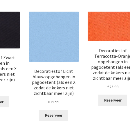
Decoratiestof
Terracotta-Oranj
of Zwart
opgehangen in
en in
pagodetent (als ee
ls een X
Decoratiestof Licht
zodat de kokers ni
ers niet
blauw opgehangen in
zichtbaar meer zij
er zijn)
pagodetent (als een X
€
25.99
zodat de kokers niet
9
zichtbaar meer zijn)
Reserveer
er
€
25.99
Reserveer