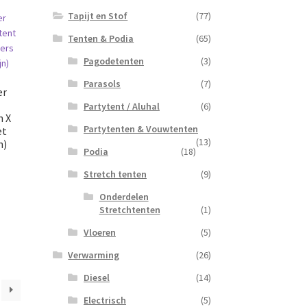
Tapijt en Stof
(77)
Tenten & Podia
(65)
Pagodetenten
(3)
Parasols
(7)
er
Partytent / Aluhal
(6)
n X
Partytenten & Vouwtenten
et
(13)
n)
Podia
(18)
Stretch tenten
(9)
Onderdelen
Stretchtenten
(1)
Vloeren
(5)
Verwarming
(26)
Diesel
(14)
Electrisch
(5)