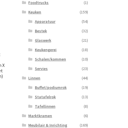
Foodtrucks
(1)
Keuken
(159)
Apparatuur
(54)
Bestek
(32)
Glaswerk
(21)
Keukengerei
(18)
t
Schalen/kommen
(10)
n X
Servies
(23)
et
n)
Linnen
(44)
Buffet/podiumrok
(19)
Statafelrok
(13)
Tafellinnen
(8)
Marktkramen
(6)
Meubilair & Inrichting
(169)