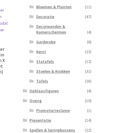
Bloemen & Planten
(11)
Decoratie
(47)
Decorwanden &
Kamerschermen
(4)
Garderobe
(6)
ker
Kerst
(23)
in
n X
Statafels
(12)
et
n)
Stoelen & Krukken
(31)
Tafels
(28)
Opblaasfiguren
(4)
Overig
(10)
Promotie/reclame
(1)
Presentatie
(14)
Spellen & Springkussens
(22)