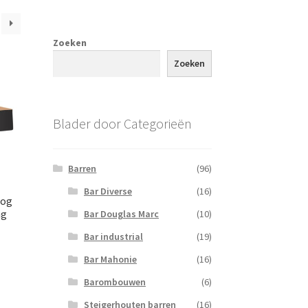
Zoeken
Zoeken
Blader door Categorieën
Barren
(96)
Bar Diverse
(16)
oog
ng
Bar Douglas Marc
(10)
Bar industrial
(19)
Bar Mahonie
(16)
Barombouwen
(6)
Steigerhouten barren
(16)