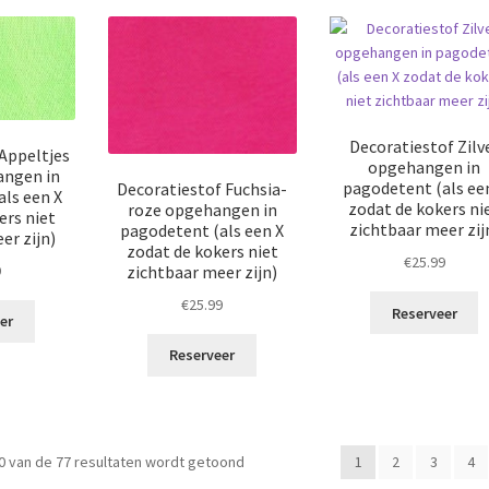
Decoratiestof Zilv
Appeltjes
opgehangen in
angen in
pagodetent (als ee
Decoratiestof Fuchsia-
ls een X
zodat de kokers ni
roze opgehangen in
ers niet
zichtbaar meer zij
pagodetent (als een X
er zijn)
zodat de kokers niet
€
25.99
9
zichtbaar meer zijn)
€
25.99
Reserveer
er
Reserveer
Gesorteerd
0 van de 77 resultaten wordt getoond
1
2
3
4
op