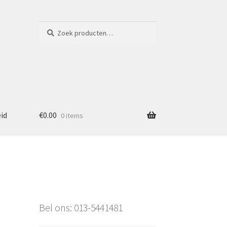
Zoeken
Zoeken
naar:
eid
€
0.00
0 items
Bel ons: 013-5441481