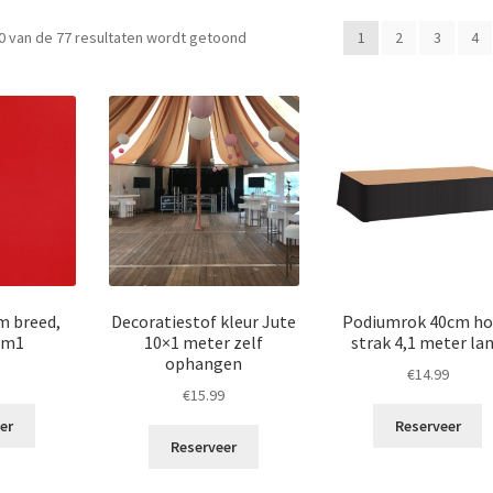
Gesorteerd
0 van de 77 resultaten wordt getoond
1
2
3
4
op
populariteit
m breed,
Decoratiestof kleur Jute
Podiumrok 40cm h
r m1
10×1 meter zelf
strak 4,1 meter la
ophangen
€
14.99
€
15.99
er
Reserveer
Reserveer