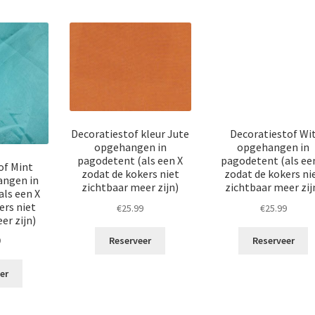
Decoratiestof kleur Jute
Decoratiestof Wi
opgehangen in
opgehangen in
pagodetent (als een X
pagodetent (als ee
of Mint
zodat de kokers niet
zodat de kokers ni
angen in
zichtbaar meer zijn)
zichtbaar meer zij
ls een X
ers niet
€
25.99
€
25.99
er zijn)
Reserveer
Reserveer
9
er