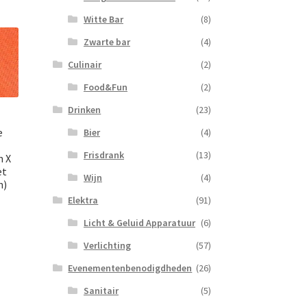
Witte Bar
(8)
Zwarte bar
(4)
Culinair
(2)
Food&Fun
(2)
Drinken
(23)
e
Bier
(4)
Frisdrank
(13)
n X
et
Wijn
(4)
n)
Elektra
(91)
Licht & Geluid Apparatuur
(6)
Verlichting
(57)
Evenementenbenodigdheden
(26)
Sanitair
(5)