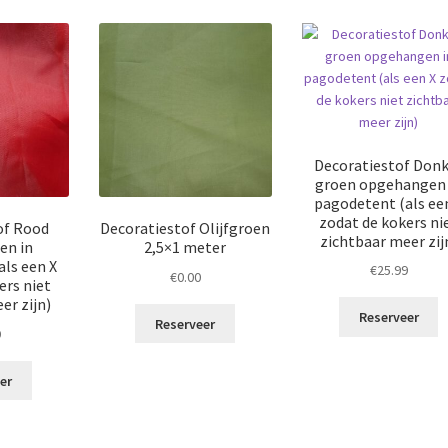
Decoratiestof Don
groen opgehangen 
pagodetent (als ee
zodat de kokers ni
of Rood
Decoratiestof Olijfgroen
zichtbaar meer zij
en in
2,5×1 meter
ls een X
€
25.99
€
0.00
ers niet
er zijn)
Reserveer
Reserveer
9
er