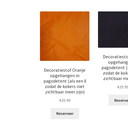
Decoratiest
opgehang
pagodetent (a
Decoratiestof Oranje
zodat de kok
opgehangen in
zichtbaar me
pagodetent (als een X
zodat de kokers niet
€
25.9
zichtbaar meer zijn)
Reserve
€
25.99
Reserveer