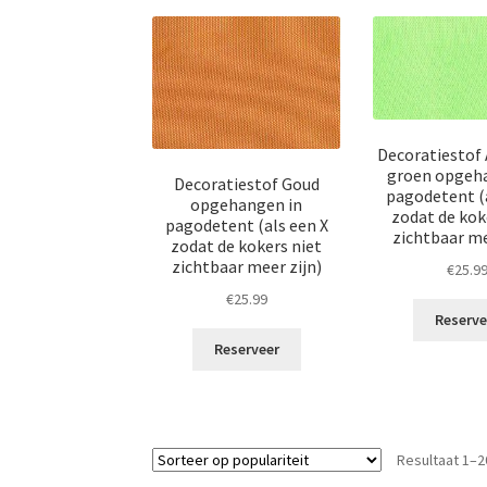
Decoratiestof 
groen opgeh
Decoratiestof Goud
pagodetent (a
opgehangen in
zodat de kok
pagodetent (als een X
zichtbaar me
zodat de kokers niet
zichtbaar meer zijn)
€
25.9
€
25.99
Reserve
Reserveer
Resultaat 1–2