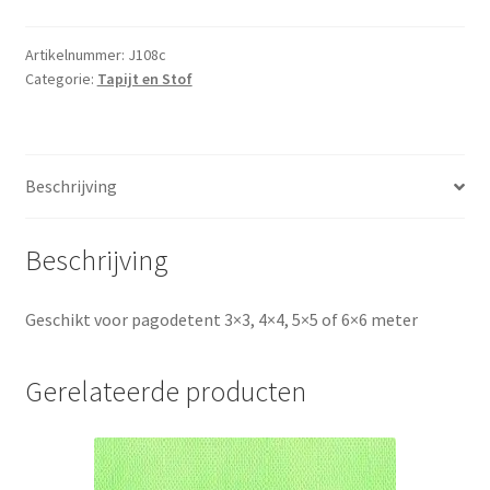
opgehangen
in
Artikelnummer:
J108c
Categorie:
Tapijt en Stof
pagodetent
(als
een
X
Beschrijving
zodat
de
kokers
Beschrijving
niet
zichtbaar
Geschikt voor pagodetent 3×3, 4×4, 5×5 of 6×6 meter
meer
zijn)
aantal
Gerelateerde producten