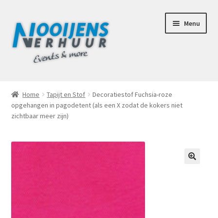
Ga
Ga
Menu
door
naar
naar
de
navigatie
inhoud
Home
Home
Tapijt en Stof
Decoratiestof Fuchsia-roze
opgehangen in pagodetent (als een X zodat de kokers niet
Afhaalbox Tilburg
zichtbaar meer zijn)
Assortiment
Totaal Concept Voor Je Bruiloft
🔍
Mijn account
Offerte aanvraag