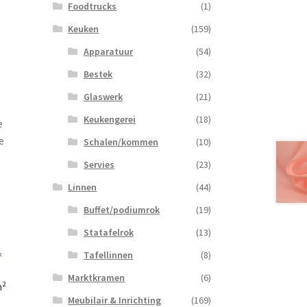
Foodtrucks
(1)
Keuken
(159)
Apparatuur
(54)
Bestek
(32)
Glaswerk
(21)
Keukengerei
(18)
e
e
Schalen/kommen
(10)
Servies
(23)
Linnen
(44)
Buffet/podiumrok
(19)
Statafelrok
(13)
Tafellinnen
(8)
Marktkramen
(6)
m²
Meubilair & Inrichting
(169)