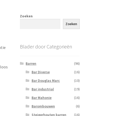
Zoeken
Zoeken
Blader door Categorieën
ntie
Barren
(96)
dloos
Bar Diverse
(16)
Bar Douglas Marc
(10)
Bar industrial
(19)
Bar Mahonie
(16)
Barombouwen
(6)
Steigerhouten barren
(16)