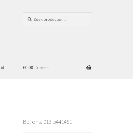
Zoeken
Zoeken
naar:
eid
€
0.00
0 items
1
Bel ons: 013-5441481