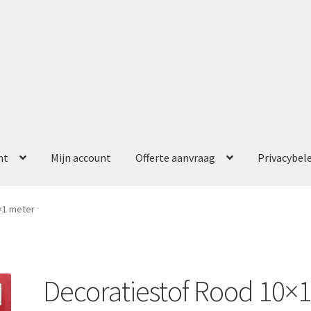
nt
Mijn account
Offerte aanvraag
Privacybel
ccount
Offerte aanvraag
Privacybeleid
×1 meter
Decoratiestof Rood 10×