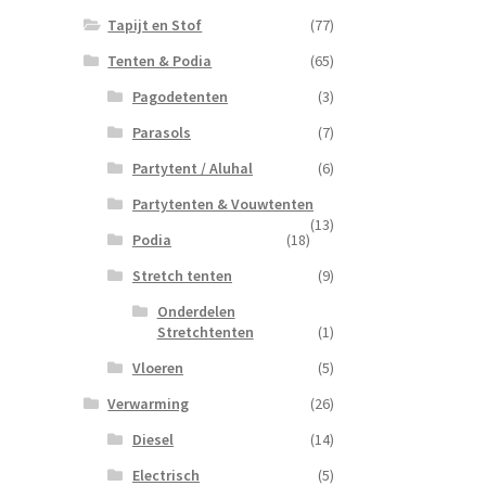
Tapijt en Stof
(77)
Tenten & Podia
(65)
Pagodetenten
(3)
Parasols
(7)
Partytent / Aluhal
(6)
Partytenten & Vouwtenten
(13)
Podia
(18)
Stretch tenten
(9)
Onderdelen
Stretchtenten
(1)
Vloeren
(5)
Verwarming
(26)
Diesel
(14)
Electrisch
(5)