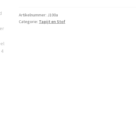
meter
aantal
Artikelnummer:
J100a
Categorie:
Tapijt en Stof