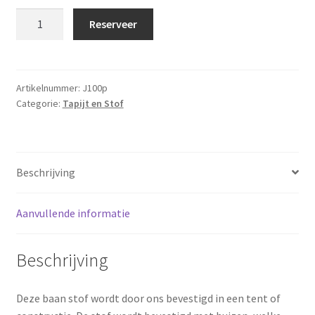
Decoratiestof
Reserveer
Zwart
10x1
meter
aantal
Artikelnummer:
J100p
Categorie:
Tapijt en Stof
Beschrijving
Aanvullende informatie
Beschrijving
Deze baan stof wordt door ons bevestigd in een tent of