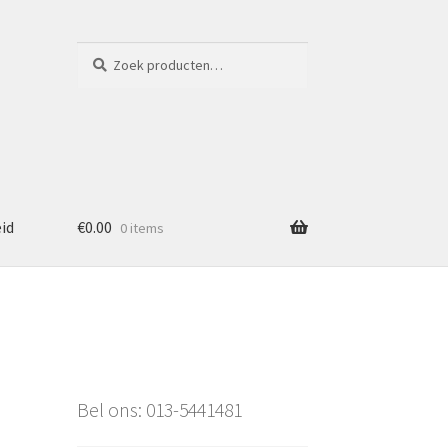
Zoeken
Zoeken
naar:
eid
€
0.00
0 items
Bel ons: 013-5441481