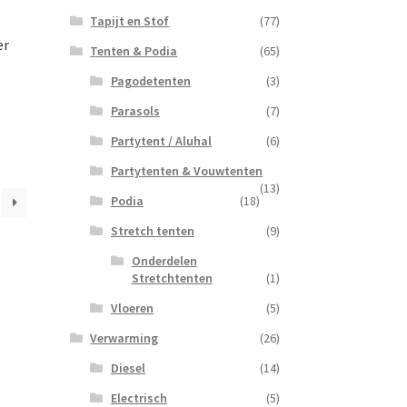
Tapijt en Stof
(77)
er
Tenten & Podia
(65)
Pagodetenten
(3)
Parasols
(7)
Partytent / Aluhal
(6)
Partytenten & Vouwtenten
(13)
Podia
(18)
Stretch tenten
(9)
Onderdelen
Stretchtenten
(1)
Vloeren
(5)
Verwarming
(26)
Diesel
(14)
Electrisch
(5)