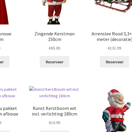
tvrouw
Zingende Kerstman
Arrenslee Rood 3,3×
um
150cm
meter (decoratie
9
€
65.00
€
131.99
er
Reserveer
Reserveer
ru pakket
Kunst Kerstboom wit
en afbouw
incl. verlichting 180cm
9
€
10.99