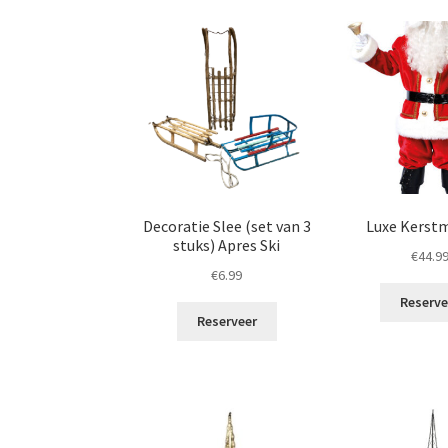
Decoratie Slee (set van 3
Luxe Kerst
stuks) Apres Ski
€
44.9
€
6.99
Reserve
Reserveer