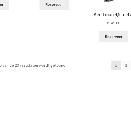
er
Reserveer
Kerstman 4,5 met
€
149.00
Reserveer
Gesorteerd
0 van de 23 resultaten wordt getoond
1
2
op
populariteit