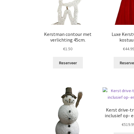
Kerstman contour met
Luxe Kers
verlichting 45cm.
kostu
€
1.50
€
44.9
Reserveer
Reserve
Kerst drive-t
inclusief op- 
€
519.9