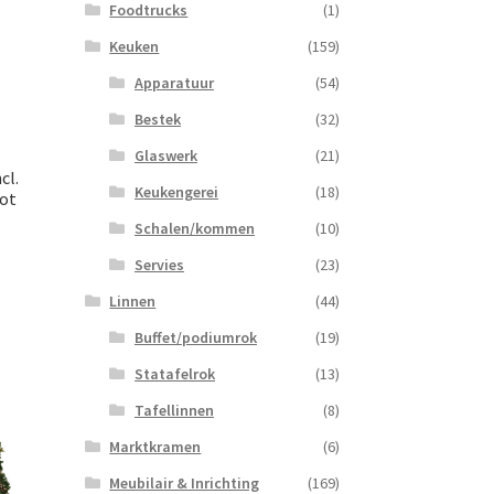
Foodtrucks
(1)
Keuken
(159)
Apparatuur
(54)
Bestek
(32)
Glaswerk
(21)
cl.
Keukengerei
(18)
tot
Schalen/kommen
(10)
Servies
(23)
Linnen
(44)
Buffet/podiumrok
(19)
Statafelrok
(13)
Tafellinnen
(8)
Marktkramen
(6)
Meubilair & Inrichting
(169)