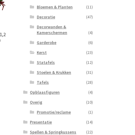
Bloemen & Planten
(11)
Decoratie
(47)
Decorwanden &
Kamerschermen
(4)
1,2
)
Garderobe
(6)
Kerst
(23)
Statafels
(12)
Stoelen & Krukken
(31)
Tafels
(28)
Opblaasfiguren
(4)
Overig
(10)
Promotie/reclame
(1)
Presentatie
(14)
Spellen & Springkussens
(22)