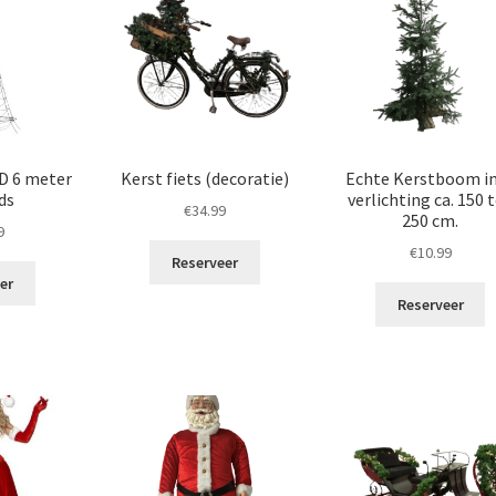
D 6 meter
Kerst fiets (decoratie)
Echte Kerstboom in
ds
verlichting ca. 150 
€
34.99
250 cm.
9
€
10.99
Reserveer
er
Reserveer