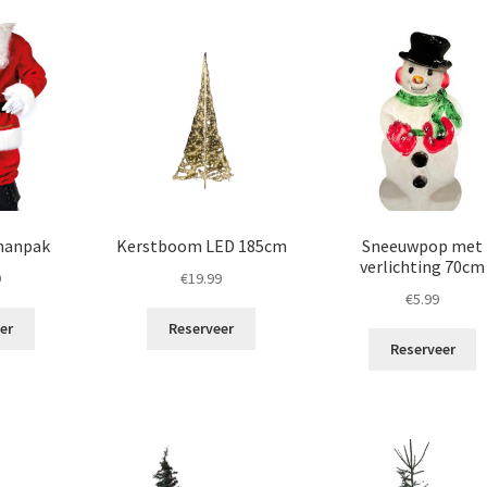
manpak
Kerstboom LED 185cm
Sneeuwpop met
verlichting 70cm
9
€
19.99
€
5.99
er
Reserveer
Reserveer