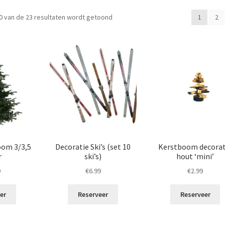
Gesorteerd
0 van de 23 resultaten wordt getoond
1
2
op
populariteit
oom 3/3,5
Decoratie Ski’s (set 10
Kerstboom decorat
r
ski’s)
hout ‘mini’
9
€
6.99
€
2.99
er
Reserveer
Reserveer