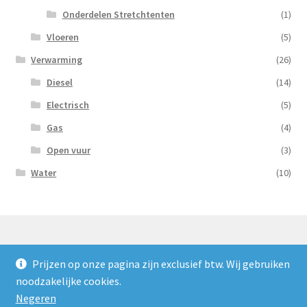
Onderdelen Stretchtenten
(1)
Vloeren
(5)
Verwarming
(26)
Diesel
(14)
Electrisch
(5)
Gas
(4)
Open vuur
(3)
Water
(10)
Prijzen op onze pagina zijn exclusief btw. Wij gebruiken
© Nooijens Verhuur 2026
noodzakelijke cookies.
Privacybeleid
Gebouwd met WooCommerce
.
Negeren