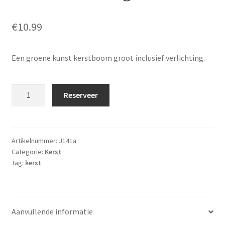
€
10.99
Een groene kunst kerstboom groot inclusief verlichting.
Kerstboom
Reserveer
kunst
groot
incl.
verlichting
Artikelnummer:
J141a
Categorie:
Kerst
aantal
Tag:
kerst
Aanvullende informatie