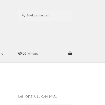
Zoeken
Zoeken
naar:
eid
€
0.00
0 items
Bel ons: 013-5441481