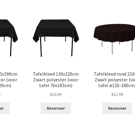
30x190cm
Tafelkleed 130x220cm
Tafelkleed rond 21
er (voor
Zwart polyester (voor
Zwart polyester (v
120cm)
tafel 76x183cm)
tafel ø120-180cm
9
€
10.99
€
12.99
er
Reserveer
Reserveer