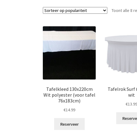
Toont alle 8 r
Tafelkleed 130x220cm
Tafelrok Surf
Wit polyester (voor tafel
wit
76x183cm)
€
13.9
€
14.99
Reserve
Reserveer