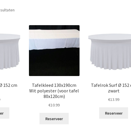
Gesorteerd
esultaten
op
populariteit
 Ø 152 cm
Tafelkleed 130x190cm
Tafelrok Surf Ø 152
Wit polyester (voor tafel
zwart
80x120cm)
9
€
13.99
€
10.99
er
Reserveer
Reserveer