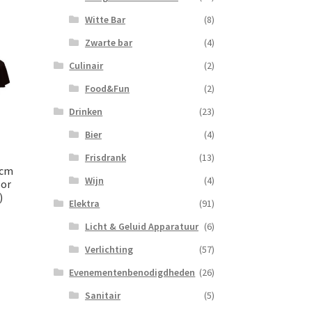
Witte Bar
(8)
Zwarte bar
(4)
Culinair
(2)
Food&Fun
(2)
Drinken
(23)
Bier
(4)
Frisdrank
(13)
0cm
Wijn
(4)
oor
)
Elektra
(91)
Licht & Geluid Apparatuur
(6)
Verlichting
(57)
Evenementenbenodigdheden
(26)
Sanitair
(5)