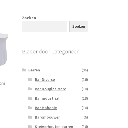
Zoeken
Zoeken
Blader door Categorieën
Barren
(96)
Bar Diverse
(16)
 cm
Bar Douglas Marc
(10)
Bar industrial
(19)
Bar Mahonie
(16)
Barombouwen
(6)
Steigerhouten barren
(16)