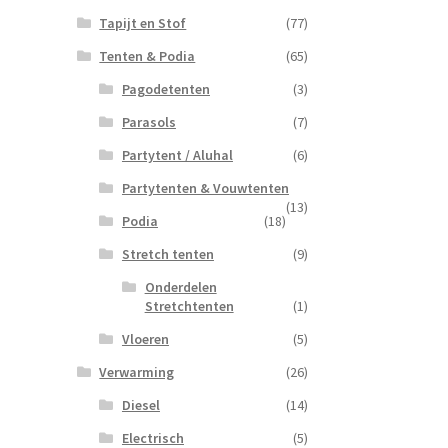
Tapijt en Stof
(77)
Tenten & Podia
(65)
Pagodetenten
(3)
Parasols
(7)
Partytent / Aluhal
(6)
Partytenten & Vouwtenten
(13)
Podia
(18)
Stretch tenten
(9)
Onderdelen
Stretchtenten
(1)
Vloeren
(5)
Verwarming
(26)
Diesel
(14)
Electrisch
(5)