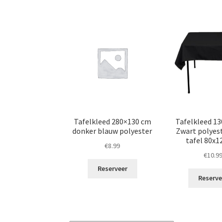
Tafelkleed 280×130 cm
Tafelkleed 1
donker blauw polyester
Zwart polyest
tafel 80x
€
8.99
€
10.9
Reserveer
Reserve