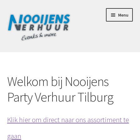
Ga
Ga
Menu
door
naar
naar
de
navigatie
inhoud
Home
Afhaalbox Tilburg
Welkom bij Nooijens
Assortiment
Party Verhuur Tilburg
Totaal Concept Voor Je Bruiloft
Mijn account
Klik hier om direct naar ons assortiment te
gaan
Offerte aanvraag