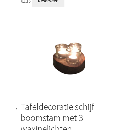
€
1.15
Reserveer
Tafeldecoratie schijf
boomstam met 3
waxinelichten