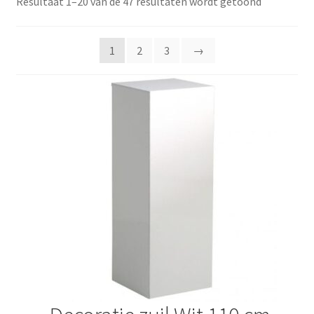
Gesorteer
Resultaat 1–20 van de 47 resultaten wordt getoond
op
Offerte aanvraag
popularite
1
2
3
→
Offerte aanvraag
Privacybeleid