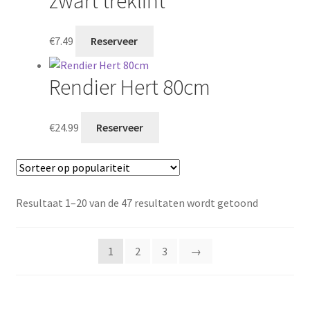
zwart treklint
€
7.49
Reserveer
Rendier Hert 80cm
€
24.99
Reserveer
Gesorteer
Resultaat 1–20 van de 47 resultaten wordt getoond
op
popularite
1
2
3
→