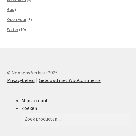
Gas
(4)
Open vuur
(3)
Water
(10)
© Nooijens Verhuur 2026
Privacybeleid
Gebouwd met WooCommerce
.
Mijn account
Zoeken
Zoeken
Zoeken
naar: