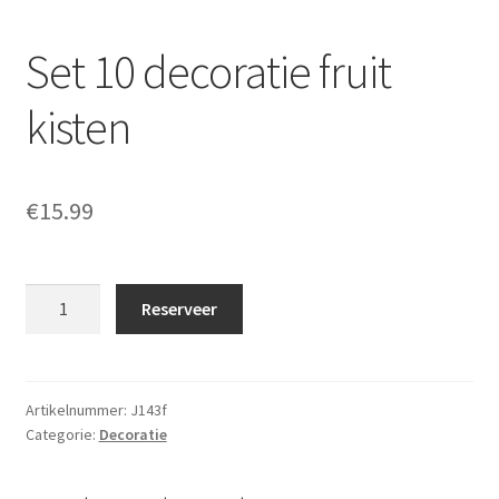
Set 10 decoratie fruit
kisten
€
15.99
Set
Reserveer
10
decoratie
fruit
kisten
Artikelnummer:
J143f
Categorie:
Decoratie
aantal