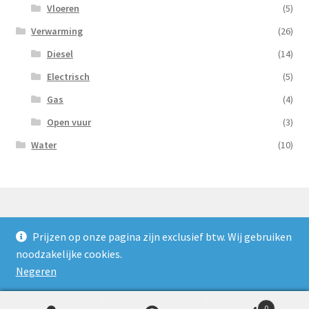
Vloeren
(5)
Verwarming
(26)
Diesel
(14)
Electrisch
(5)
Gas
(4)
Open vuur
(3)
Water
(10)
Prijzen op onze pagina zijn exclusief btw. Wij gebruiken
© Nooijens Verhuur 2026
noodzakelijke cookies.
Privacybeleid
Gebouwd met WooCommerce
.
Negeren
0