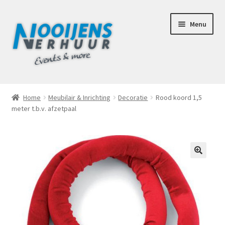
Ga
Ga
Menu
door
naar
naar
de
navigatie
inhoud
Home
Home
Meubilair & Inrichting
Decoratie
Rood koord 1,5
meter t.b.v. afzetpaal
Afhaalbox Tilburg
Assortiment
Totaal Concept Voor Je Bruiloft
🔍
Mijn account
Offerte aanvraag