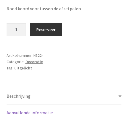
Rood koord voor tussen de afzetpalen.
Rood
Reserveer
koord
1,5
meter
t.b.v.
Artikelnummer:
N122r
Categorie:
Decoratie
afzetpaal
Tag:
uitgelicht
aantal
Beschrijving
Aanvullende informatie