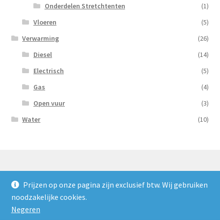
Onderdelen Stretchtenten
(1)
Vloeren
(5)
Verwarming
(26)
Diesel
(14)
Electrisch
(5)
Gas
(4)
Open vuur
(3)
Water
(10)
Prijzen op onze pagina zijn exclusief btw. Wij gebruiken
© Nooijens Verhuur 2026
noodzakelijke cookies.
Privacybeleid
Gebouwd met WooCommerce
.
Negeren