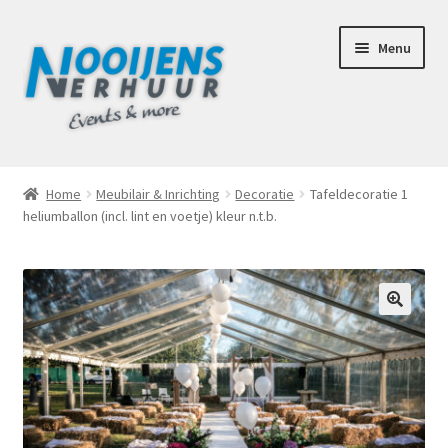
Ga
Ga
Menu
door
naar
naar
de
navigatie
inhoud
Home
Home
Meubilair & Inrichting
Decoratie
Tafeldecoratie 1
heliumballon (incl. lint en voetje) kleur n.t.b.
Afhaalbox Tilburg
Assortiment
Totaal Concept Voor Je Bruiloft
🔍
Mijn account
Offerte aanvraag