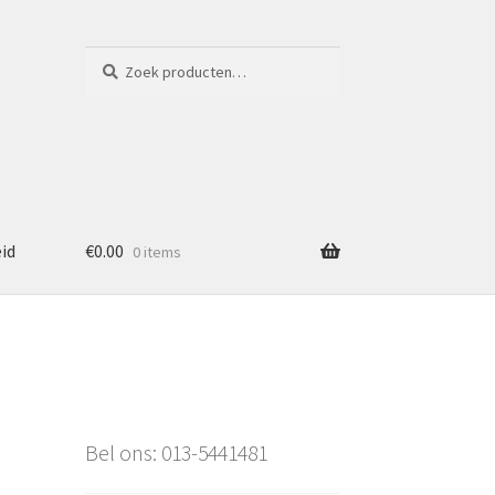
Zoeken
Zoeken
naar:
eid
€
0.00
0 items
Bel ons: 013-5441481