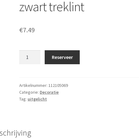
zwart treklint
€
7.49
Afzetpaal
Reserveer
chroom
met
zwart
treklint
Artikelnummer:
112105069
Categorie:
Decoratie
aantal
Tag:
uitgelicht
schrijving