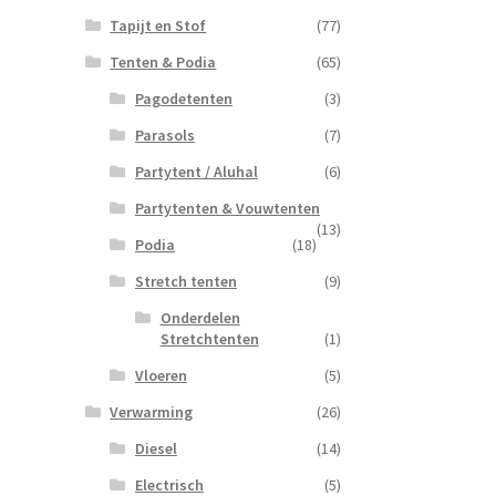
Tapijt en Stof
(77)
Tenten & Podia
(65)
Pagodetenten
(3)
Parasols
(7)
Partytent / Aluhal
(6)
Partytenten & Vouwtenten
(13)
Podia
(18)
Stretch tenten
(9)
Onderdelen
Stretchtenten
(1)
Vloeren
(5)
Verwarming
(26)
Diesel
(14)
Electrisch
(5)