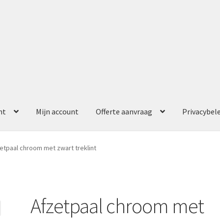
nt
Mijn account
Offerte aanvraag
Privacybel
ccount
Offerte aanvraag
Privacybeleid
etpaal chroom met zwart treklint
Afzetpaal chroom met