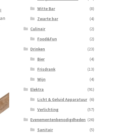
Witte Bar
(8)
l
van
Zwarte bar
(4)
g
Culinair
(2)
Food&Fun
(2)
Drinken
(23)
Bier
(4)
Frisdrank
(13)
Wijn
(4)
Elektra
(91)
Licht & Geluid Apparatuur
(6)
Verlichting
(57)
Evenementenbenodigdheden
(26)
Sanitair
(5)