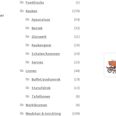
Foodtrucks
(1)
Keuken
(159)
ter
Apparatuur
(54)
Bestek
(32)
Glaswerk
(21)
Keukengerei
(18)
Schalen/kommen
(10)
Servies
(23)
Linnen
(44)
Buffet/podiumrok
(19)
Statafelrok
(13)
Tafellinnen
(8)
Marktkramen
(6)
Meubilair & Inrichting
(169)