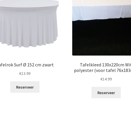
afelrok Surf Ø 152 cm zwart
Tafelkleed 130x220cm Wi
polyester (voor tafel 76x18
€
13.99
€
14.99
Reserveer
Reserveer