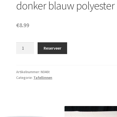
donker blauw polyester
€
8.99
Tafelkleed
Reserveer
280x130
cm
donker
blauw
Artikelnummer:
N046t
Categorie:
Tafellinnen
polyester
aantal