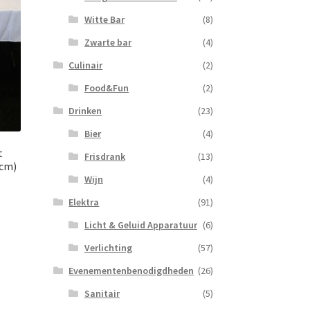
Witte Bar
(8)
Zwarte bar
(4)
Culinair
(2)
Food&Fun
(2)
Drinken
(23)
Bier
(4)
t
Frisdrank
(13)
3cm)
Wijn
(4)
Elektra
(91)
Licht & Geluid Apparatuur
(6)
Verlichting
(57)
Evenementenbenodigdheden
(26)
Sanitair
(5)