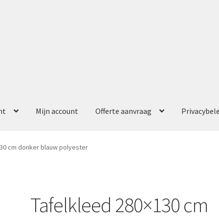
nt
Mijn account
Offerte aanvraag
Privacybel
ccount
Offerte aanvraag
Privacybeleid
130 cm donker blauw polyester
Tafelkleed 280×130 cm