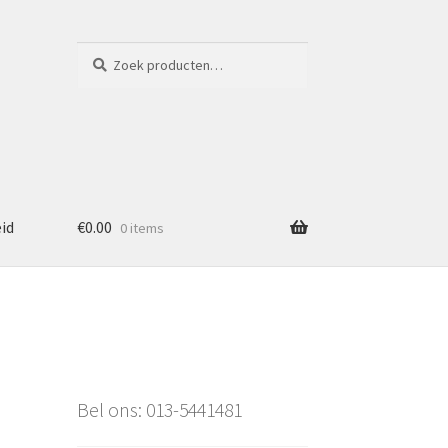
Zoeken
Zoeken
naar:
eid
€
0.00
0 items
Bel ons: 013-5441481