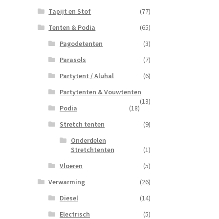
Tapijt en Stof
(77)
Tenten & Podia
(65)
Pagodetenten
(3)
Parasols
(7)
Partytent / Aluhal
(6)
Partytenten & Vouwtenten
(13)
Podia
(18)
Stretch tenten
(9)
Onderdelen
Stretchtenten
(1)
Vloeren
(5)
Verwarming
(26)
Diesel
(14)
Electrisch
(5)