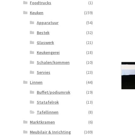
Foodtrucks
(1)
Keuken
(159)
Apparatuur
(54)
Bestek
(32)
Glaswerk
(21)
Keukengerei
(18)
Schalen/kommen
(10)
Servies
(23)
Linnen
(44)
Buffet/podiumrok
(19)
Statafelrok
(13)
Tafellinnen
(8)
Marktkramen
(6)
Meubilair & Inrichting
(169)