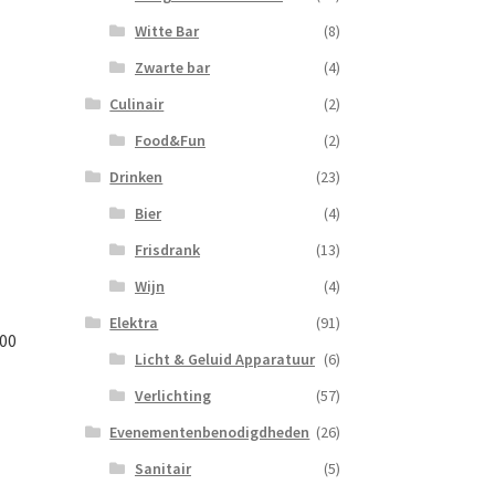
Witte Bar
(8)
Zwarte bar
(4)
Culinair
(2)
Food&Fun
(2)
Drinken
(23)
Bier
(4)
Frisdrank
(13)
Wijn
(4)
Elektra
(91)
00
Licht & Geluid Apparatuur
(6)
Verlichting
(57)
Evenementenbenodigdheden
(26)
Sanitair
(5)