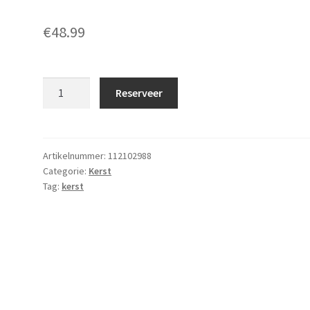
€
48.99
Sneeuwpop
Reserveer
-
170cm
aantal
Artikelnummer:
112102988
Categorie:
Kerst
Tag:
kerst