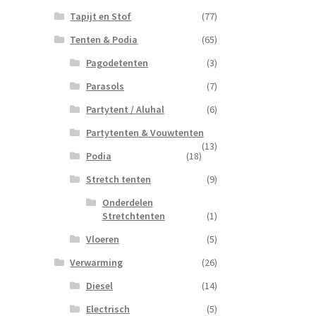
Tapijt en Stof
(77)
Tenten & Podia
(65)
Pagodetenten
(3)
Parasols
(7)
Partytent / Aluhal
(6)
Partytenten & Vouwtenten
(13)
Podia
(18)
Stretch tenten
(9)
Onderdelen
Stretchtenten
(1)
Vloeren
(5)
Verwarming
(26)
Diesel
(14)
Electrisch
(5)