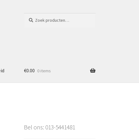
Zoeken
Zoeken
naar:
eid
€
0.00
0 items
Bel ons: 013-5441481