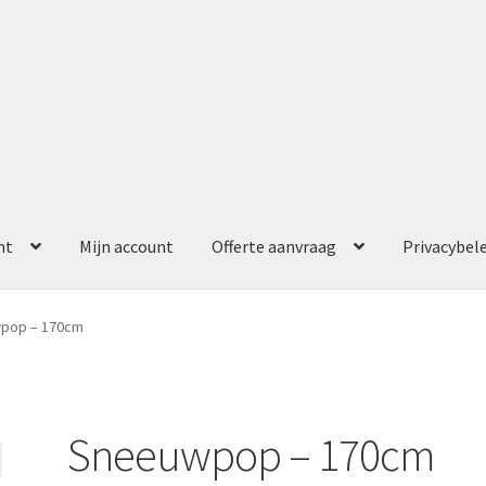
nt
Mijn account
Offerte aanvraag
Privacybel
ccount
Offerte aanvraag
Privacybeleid
pop – 170cm
Sneeuwpop – 170cm