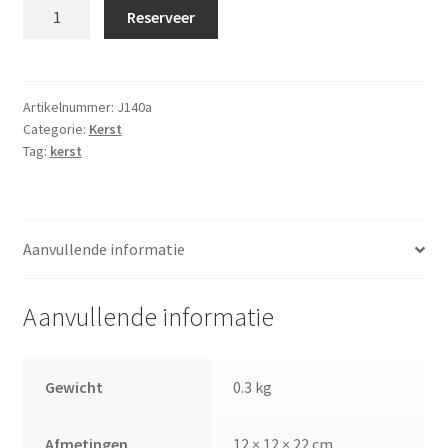
Kerstboom
Reserveer
decoratie
hout
'mini'
aantal
Artikelnummer:
J140a
Categorie:
Kerst
Tag:
kerst
Aanvullende informatie
Aanvullende informatie
Gewicht
0.3 kg
Afmetingen
12 × 12 × 22 cm