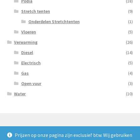
Podia
(18)
Stretch tenten
(9)
Onderdelen Stretchtenten
(1)
Vloeren
(5)
Verwarming
(26)
Diesel
(14)
Electrisch
(5)
Gas
(4)
Open vuur
(3)
Water
(10)
Prijzen op onze pagina zijn exclusief btw. Wij gebruiken
© Nooijens Verhuur 2026