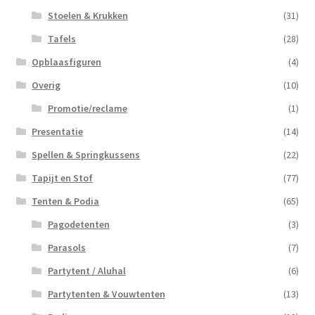
Stoelen & Krukken
(31)
Tafels
(28)
Opblaasfiguren
(4)
Overig
(10)
Promotie/reclame
(1)
Presentatie
(14)
Spellen & Springkussens
(22)
Tapijt en Stof
(77)
Tenten & Podia
(65)
Pagodetenten
(3)
Parasols
(7)
Partytent / Aluhal
(6)
Partytenten & Vouwtenten
(13)