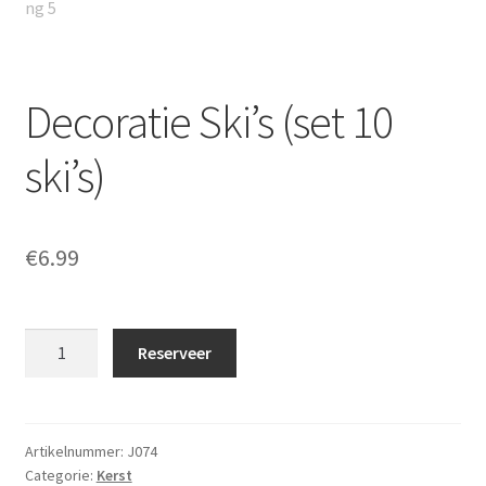
Decoratie Ski’s (set 10
ski’s)
€
6.99
Decoratie
Reserveer
Ski's
(set
10
ski's)
Artikelnummer:
J074
Categorie:
Kerst
aantal