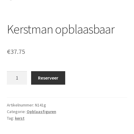
Kerstman opblaasbaar
€
37.75
Kerstman
Reserveer
opblaasbaar
aantal
Artikelnummer:
N141g
Categorie:
Opblaasfiguren
Tag:
kerst