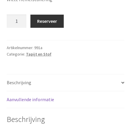
Hemelstoffering
Reserveer
wit
5x5
meter
aantal
Artikelnummer:
991a
Categorie:
Tapijt en Stof
Beschrijving
Aanvullende informatie
Beschrijving