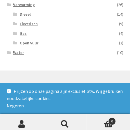
Verwarming
(26)
Diesel
(14)
Electrisch
(5)
Gas
(4)
Open vuur
(3)
Water
(10)
Prijzen op onze pagina zijn exclusief btw. Wij gebruiken
© Nooijens Verhuur 2026
noodzakelijke cookies.
Privacybeleid
Gebouwd met WooCommerce
.
Negeren
0
Zoeken
Zoeken