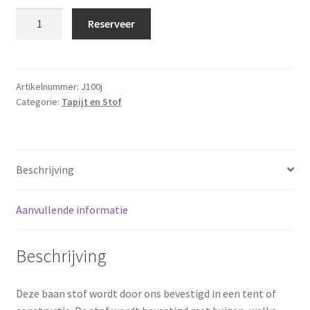
Decoratiestof
Reserveer
Goud
10x1
meter
aantal
Artikelnummer:
J100j
Categorie:
Tapijt en Stof
Beschrijving
Aanvullende informatie
Beschrijving
Deze baan stof wordt door ons bevestigd in een tent of