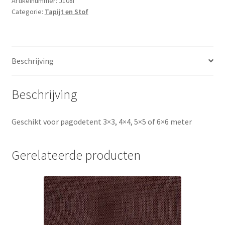
Artikelnummer:
J108i
Categorie:
Tapijt en Stof
pagodetent
(als
een
X
Beschrijving
zodat
de
kokers
Beschrijving
niet
zichtbaar
Geschikt voor pagodetent 3×3, 4×4, 5×5 of 6×6 meter
meer
zijn)
aantal
Gerelateerde producten