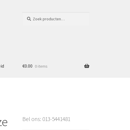
Zoeken
Zoeken
naar:
eid
€
0.00
0 items
ze
Bel ons: 013-5441481