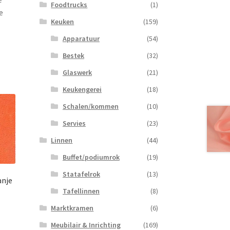
Foodtrucks
(1)
e
Keuken
(159)
Apparatuur
(54)
Bestek
(32)
Glaswerk
(21)
Keukengerei
(18)
Schalen/kommen
(10)
Servies
(23)
Linnen
(44)
Buffet/podiumrok
(19)
Statafelrok
(13)
anje
Tafellinnen
(8)
Marktkramen
(6)
Meubilair & Inrichting
(169)