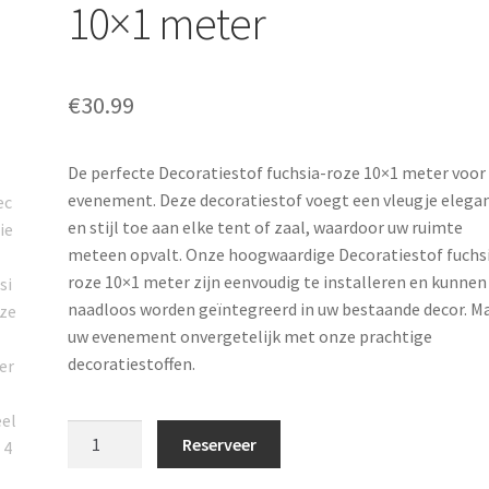
10×1 meter
€
30.99
De perfecte Decoratiestof fuchsia-roze 10×1 meter voor
evenement. Deze decoratiestof voegt een vleugje elega
en stijl toe aan elke tent of zaal, waardoor uw ruimte
meteen opvalt. Onze hoogwaardige Decoratiestof fuchs
roze 10×1 meter zijn eenvoudig te installeren en kunnen
naadloos worden geïntegreerd in uw bestaande decor. M
uw evenement onvergetelijk met onze prachtige
decoratiestoffen.
Decoratiestof
Reserveer
fuchsia-
roze