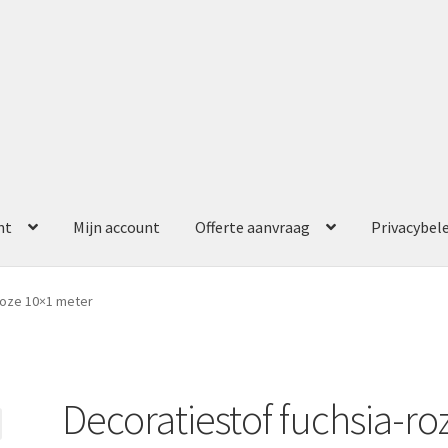
nt
Mijn account
Offerte aanvraag
Privacybel
ccount
Offerte aanvraag
Privacybeleid
roze 10×1 meter
Decoratiestof fuchsia-ro