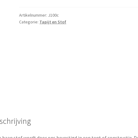
10x1
meter
Artikelnummer:
J100c
Categorie:
Tapijt en Stof
aantal
schrijving
 baan stof wordt door ons bevestigd in een tent of constructie. D