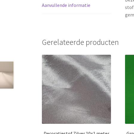
Aanvullende informatie
stof
gem
Gerelateerde producten
Decoratiestof Zilver 10×1 meter
Gro