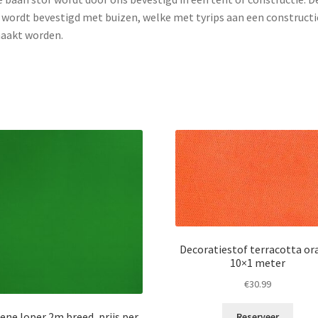
 wordt bevestigd met buizen, welke met tyrips aan een constructi
aakt worden.
Decoratiestof terracotta or
10×1 meter
€
30.99
ene loper 2m breed, prijs per
Reserveer