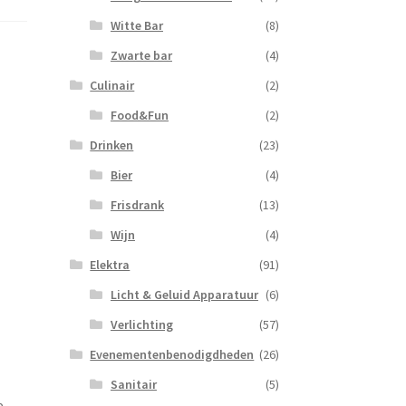
Witte Bar
(8)
Zwarte bar
(4)
Culinair
(2)
Food&Fun
(2)
Drinken
(23)
Bier
(4)
Frisdrank
(13)
Wijn
(4)
Elektra
(91)
Licht & Geluid Apparatuur
(6)
Verlichting
(57)
Evenementenbenodigdheden
(26)
Sanitair
(5)
e