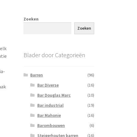
Zoeken
Zoeken
 elk
Blader door Categorieën
ntie
ia-
Barren
(96)
Bar Diverse
(16)
aak
Bar Douglas Marc
(10)
Bar industrial
(19)
Bar Mahonie
(16)
Barombouwen
(6)
Steigerhouten barren
(16)