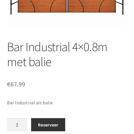
Offerte aanvraag
Privacybeleid
Bar Industrial 4×0.8m
met balie
€
67.99
Bar Industrial als balie
Bar
Reserveer
Industrial