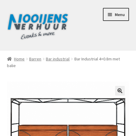
Ga
Ga
Menu
door
naar
naar
de
navigatie
inhoud
Home
Home
Barren
Bar industrial
Bar Industrial 4×0.8m met
balie
Afhaalbox Tilburg
Assortiment
Totaal Concept Voor Je Bruiloft
🔍
Mijn account
Offerte aanvraag