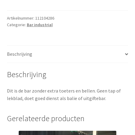
4x0.8m
met
balie
Artikelnummer:
112104286
Categorie:
Bar industrial
aantal
Beschrijving
Beschrijving
Dit is de bar zonder extra toeters en bellen. Geen tap of
lekblad, doet goed dienst als balie of uitgiftebar.
Gerelateerde producten