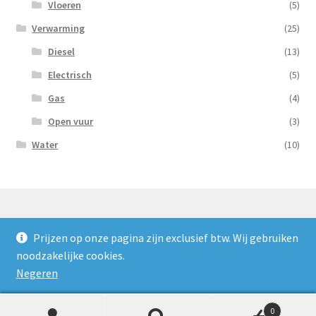
Vloeren
(5)
Verwarming
(25)
Diesel
(13)
Electrisch
(5)
Gas
(4)
Open vuur
(3)
Water
(10)
Prijzen op onze pagina zijn exclusief btw. Wij gebruiken
© Nooijens Verhuur 2026
noodzakelijke cookies.
Privacybeleid
Gebouwd met WooCommerce
.
Negeren
0