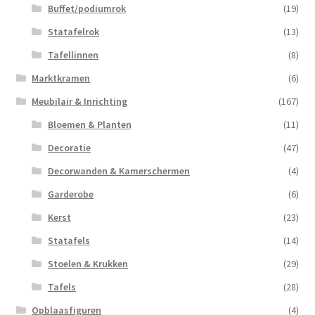
Buffet/podiumrok
(19)
Statafelrok
(13)
Tafellinnen
(8)
Marktkramen
(6)
Meubilair & Inrichting
(167)
Bloemen & Planten
(11)
Decoratie
(47)
Decorwanden & Kamerschermen
(4)
Garderobe
(6)
Kerst
(23)
Statafels
(14)
Stoelen & Krukken
(29)
Tafels
(28)
Opblaasfiguren
(4)