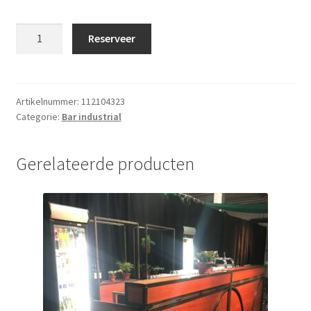
Bar
Reserveer
Industrial
4x0.8m
met
lekblad
Artikelnummer:
112104323
Categorie:
Bar industrial
groot
aantal
Gerelateerde producten