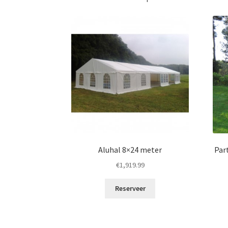
Aluhal 8×24 meter
Par
€
1,919.99
Reserveer