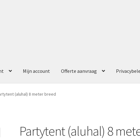
nt
Mijn account
Offerte aanvraag
Privacybel
ccount
Offerte aanvraag
Privacybeleid
rtytent (aluhal) 8 meter breed
Partytent (aluhal) 8 met