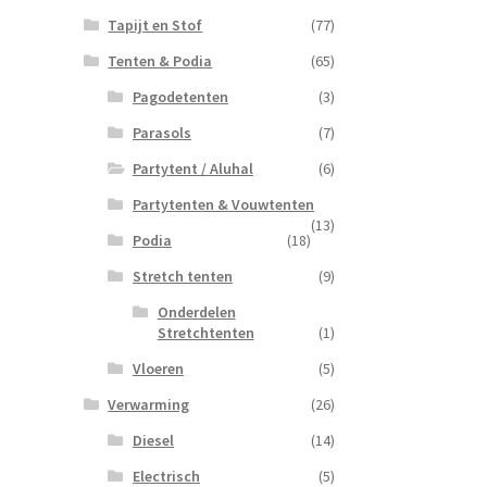
Tapijt en Stof
(77)
Tenten & Podia
(65)
Pagodetenten
(3)
Parasols
(7)
Partytent / Aluhal
(6)
Partytenten & Vouwtenten
(13)
Podia
(18)
Stretch tenten
(9)
Onderdelen
Stretchtenten
(1)
Vloeren
(5)
Verwarming
(26)
Diesel
(14)
Electrisch
(5)