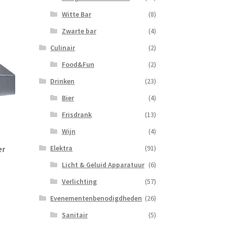
Witte Bar
(8)
Zwarte bar
(4)
Culinair
(2)
Food&Fun
(2)
Drinken
(23)
Bier
(4)
Frisdrank
(13)
Wijn
(4)
Elektra
(91)
er
Licht & Geluid Apparatuur
(6)
Verlichting
(57)
Evenementenbenodigdheden
(26)
Sanitair
(5)