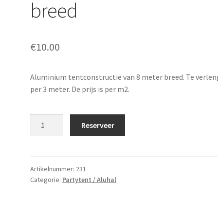
breed
€
10.00
Aluminium tentconstructie van 8 meter breed. Te verle
per 3 meter. De prijs is per m2.
Partytent
Reserveer
(aluhal)
8
meter
breed
Artikelnummer:
231
Categorie:
Partytent / Aluhal
aantal