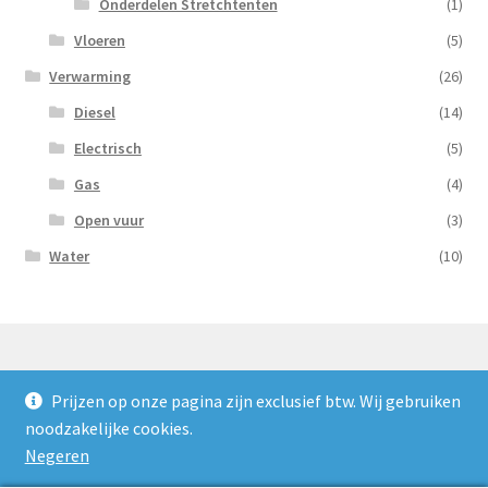
Onderdelen Stretchtenten
(1)
Vloeren
(5)
Verwarming
(26)
Diesel
(14)
Electrisch
(5)
Gas
(4)
Open vuur
(3)
Water
(10)
Prijzen op onze pagina zijn exclusief btw. Wij gebruiken
© Nooijens Verhuur 2026
noodzakelijke cookies.
Privacybeleid
Gebouwd met WooCommerce
.
Negeren