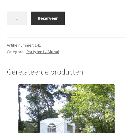
Partytent
Reserveer
(aluhal)
4
meter
breed
Artikelnummer:
141
Categorie:
Partytent / Aluhal
aantal
Gerelateerde producten