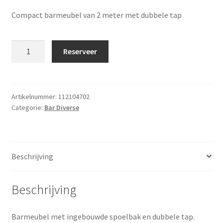
Compact barmeubel van 2 meter met dubbele tap
Barmeubel
Reserveer
2
meter
met
spoelbak
Artikelnummer:
112104702
Categorie:
Bar Diverse
en
dubbele
tap
aantal
Beschrijving
Beschrijving
Barmeubel met ingebouwde spoelbak en dubbele tap.