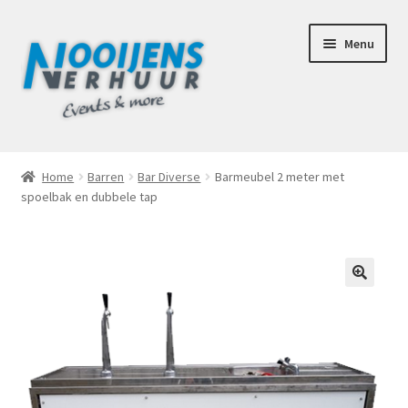
Ga
Ga
Menu
door
naar
naar
de
navigatie
inhoud
Home
Home
Barren
Bar Diverse
Barmeubel 2 meter met
spoelbak en dubbele tap
Afhaalbox Tilburg
Assortiment
Totaal Concept Voor Je Bruiloft
🔍
Mijn account
Offerte aanvraag