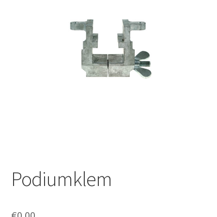
Offerte aanvraag
Privacybeleid
Podiumklem
€
0.00