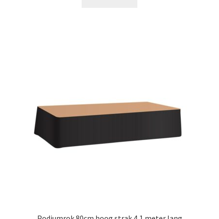
Podiumrok 80cm hoog strak 4,1 meter lang