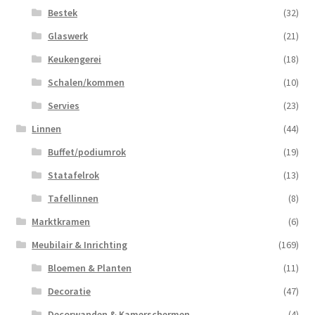
Bestek
(32)
Glaswerk
(21)
Keukengerei
(18)
Schalen/kommen
(10)
Servies
(23)
Linnen
(44)
Buffet/podiumrok
(19)
Statafelrok
(13)
Tafellinnen
(8)
Marktkramen
(6)
Meubilair & Inrichting
(169)
Bloemen & Planten
(11)
Decoratie
(47)
Decorwanden & Kamerschermen
(4)