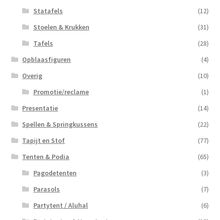
Statafels
(12)
Stoelen & Krukken
(31)
Tafels
(28)
Opblaasfiguren
(4)
Overig
(10)
Promotie/reclame
(1)
Presentatie
(14)
Spellen & Springkussens
(22)
Tapijt en Stof
(77)
Tenten & Podia
(65)
Pagodetenten
(3)
Parasols
(7)
Partytent / Aluhal
(6)