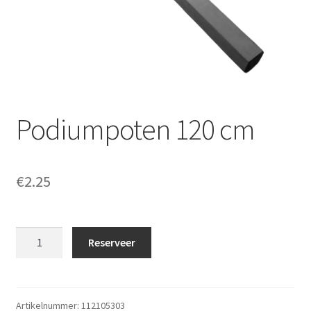
Offerte aanvraag
Privacybeleid
Podiumpoten 120 cm
€
2.25
Podiumpoten
Reserveer
120
cm
aantal
Artikelnummer:
112105303