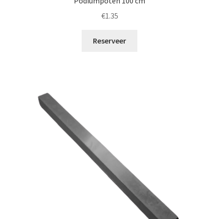
Podiumpoten 100 cm
€
1.35
Reserveer