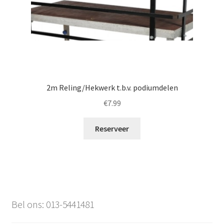
2m Reling/Hekwerk t.b.v. podiumdelen
€
7.99
Reserveer
Bel ons: 013-5441481