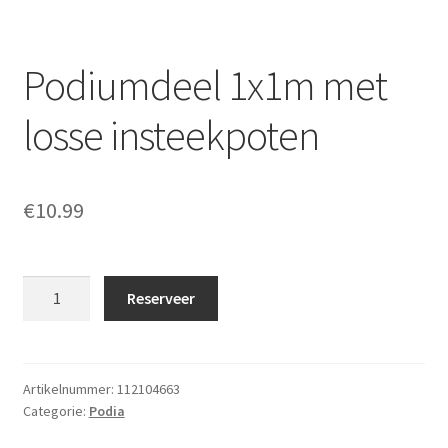
Podiumdeel 1x1m met
losse insteekpoten
€
10.99
Podiumdeel
Reserveer
1x1m
met
losse
insteekpoten
Artikelnummer:
112104663
Categorie:
Podia
aantal