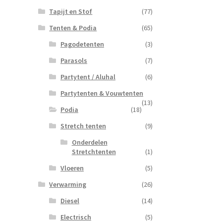
Tapijt en Stof
(77)
Tenten & Podia
(65)
Pagodetenten
(3)
Parasols
(7)
Partytent / Aluhal
(6)
Partytenten & Vouwtenten
(13)
Podia
(18)
Stretch tenten
(9)
Onderdelen
Stretchtenten
(1)
Vloeren
(5)
Verwarming
(26)
Diesel
(14)
Electrisch
(5)