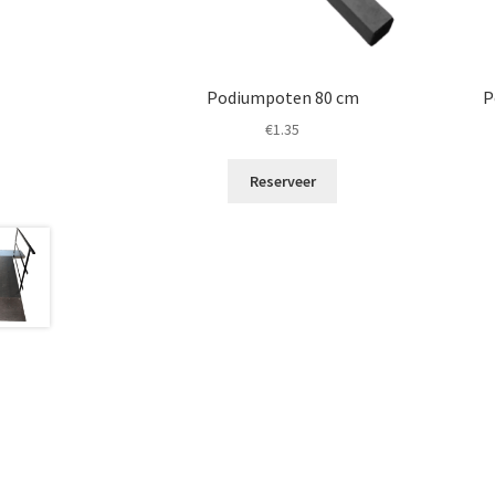
Podiumpoten 80 cm
P
€
1.35
Reserveer