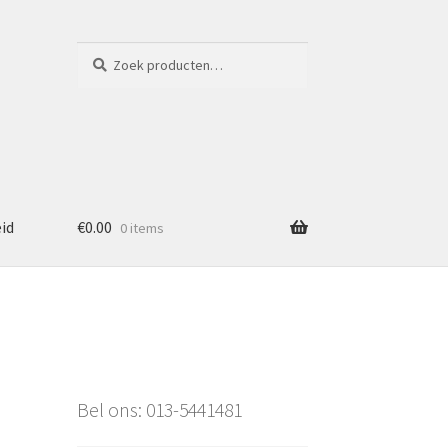
Zoeken
Zoeken
naar:
eid
€
0.00
0 items
Bel ons: 013-5441481