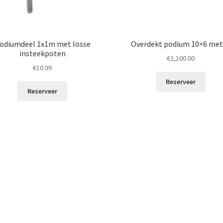
odiumdeel 1x1m met losse
Overdekt podium 10×6 met
insteekpoten
€
2,100.00
€
10.99
Reserveer
Reserveer