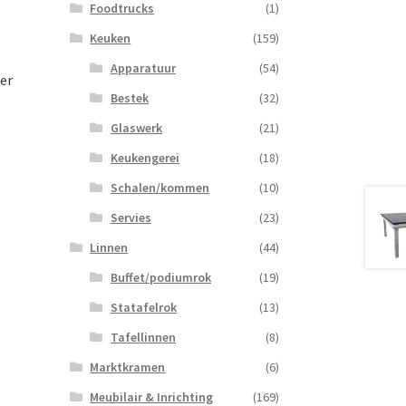
Foodtrucks
(1)
Keuken
(159)
Apparatuur
(54)
er
Bestek
(32)
Glaswerk
(21)
Keukengerei
(18)
Schalen/kommen
(10)
Servies
(23)
Linnen
(44)
Buffet/podiumrok
(19)
Statafelrok
(13)
Tafellinnen
(8)
Marktkramen
(6)
Meubilair & Inrichting
(169)