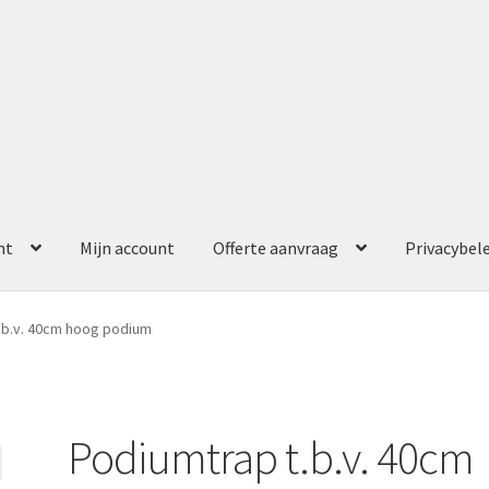
nt
Mijn account
Offerte aanvraag
Privacybel
ccount
Offerte aanvraag
Privacybeleid
.b.v. 40cm hoog podium
Podiumtrap t.b.v. 40cm