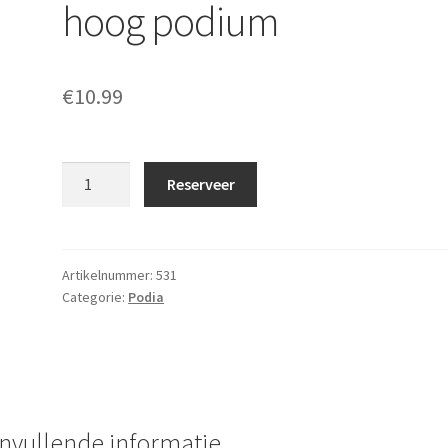
hoog podium
€
10.99
Podiumtrap
Reserveer
t.b.v.
40cm
hoog
podium
Artikelnummer:
531
Categorie:
Podia
aantal
nvullende informatie