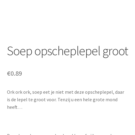
Offerte aanvraag
Privacybeleid
Soep opscheplepel groot
€
0.89
Ork ork ork, soep eet je niet met deze opscheplepel, daar
is de lepel te groot voor. Tenzij u een hele grote mond
heeft…