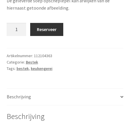
De geleverde soep opscheplepel kan afwijken van de
hiernaast getoonde afbeelding.
Soep
Reserveer
opscheplepel
groot
aantal
Artikelnummer:
112104363
Categorie:
Bestek
Tags:
bestek
,
keukengerei
Beschrijving
Beschrijving