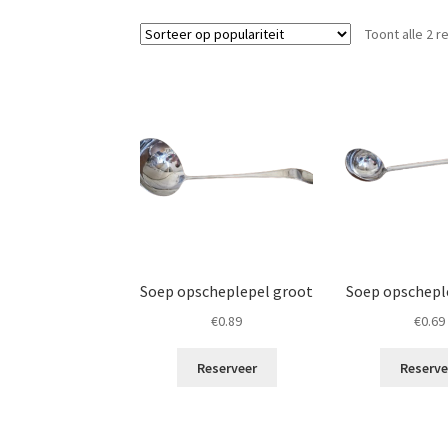
Toont alle 2 r
Soep opscheplepel groot
Soep opschepl
€
0.89
€
0.69
Reserveer
Reserve