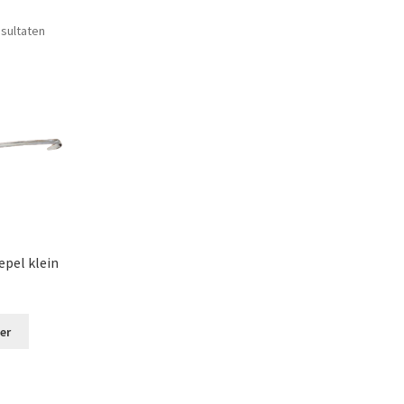
Gesorteerd
esultaten
op
populariteit
epel klein
er