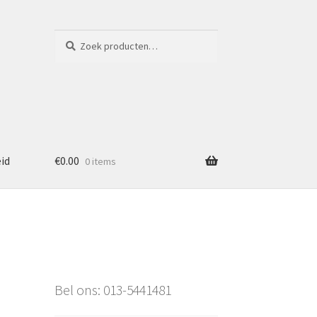
Zoeken
Zoeken
naar:
eid
€
0.00
0 items
Bel ons: 013-5441481