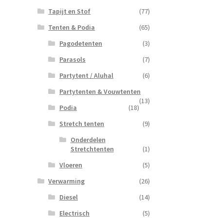
Tapijt en Stof
(77)
Tenten & Podia
(65)
Pagodetenten
(3)
Parasols
(7)
Partytent / Aluhal
(6)
Partytenten & Vouwtenten
(13)
Podia
(18)
Stretch tenten
(9)
Onderdelen
Stretchtenten
(1)
Vloeren
(5)
Verwarming
(26)
Diesel
(14)
Electrisch
(5)