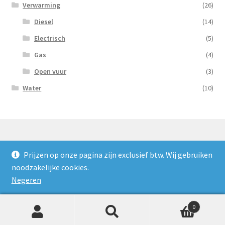
Verwarming
(26)
Diesel
(14)
Electrisch
(5)
Gas
(4)
Open vuur
(3)
Water
(10)
Prijzen op onze pagina zijn exclusief btw. Wij gebruiken
© Nooijens Verhuur 2026
noodzakelijke cookies.
Privacybeleid
Gebouwd met WooCommerce
.
Negeren
0
Zoeken
Zoeken