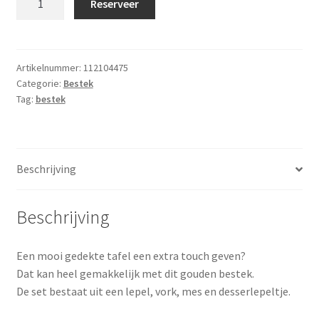
Reserveer
Goud
(per
10
stuks)
Artikelnummer:
112104475
Categorie:
Bestek
aantal
Tag:
bestek
Beschrijving
Beschrijving
Een mooi gedekte tafel een extra touch geven?
Dat kan heel gemakkelijk met dit gouden bestek.
De set bestaat uit een lepel, vork, mes en desserlepeltje.