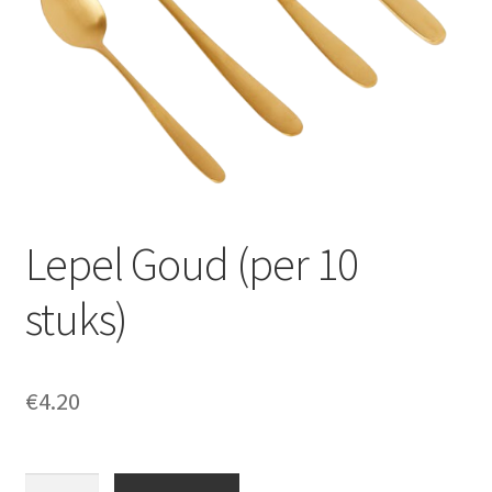
Offerte aanvraag
Privacybeleid
Lepel Goud (per 10
stuks)
€
4.20
Lepel