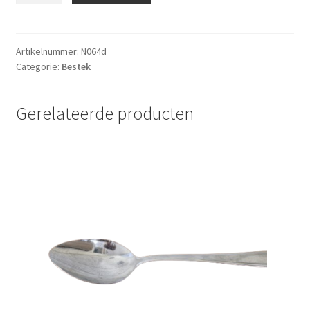
4
vaks
aantal
Artikelnummer:
N064d
Categorie:
Bestek
Gerelateerde producten