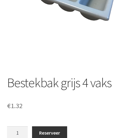
Offerte aanvraag
Privacybeleid
Bestekbak grijs 4 vaks
€
1.32
Bestekbak
Reserveer
grijs