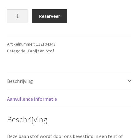
Decoratiestof
Reserveer
turquoise
10x1
meter
aantal
Artikelnummer:
112104343
Categorie:
Tapijt en Stof
Beschrijving
Aanvullende informatie
Beschrijving
Deze baan stof wordt door ons bevestigd in een tent of