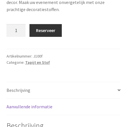
decor. Maak uw evenement onvergetelijk met onze
prachtige decoratiestoffen.
Decoratiestof
Reserveer
Appeltjes
groen
10x1
meter
Artikelnummer:
J100f
Categorie:
Tapijt en Stof
aantal
Beschrijving
Aanvullende informatie
Beschrijving