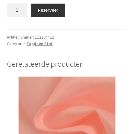
Zwarte
Reserveer
loper
2m
breed,
prijs
Artikelnummer:
112104422
Categorie:
Tapijt en Stof
per
m1
aantal
Gerelateerde producten