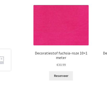
Decoratiestof fuchsia-roze 10×1
De
meter
€
30.99
Reserveer