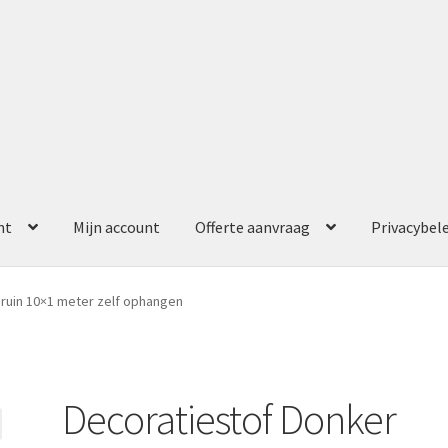
nt
Mijn account
Offerte aanvraag
Privacybel
ccount
Offerte aanvraag
Privacybeleid
ruin 10×1 meter zelf ophangen
Decoratiestof Donker