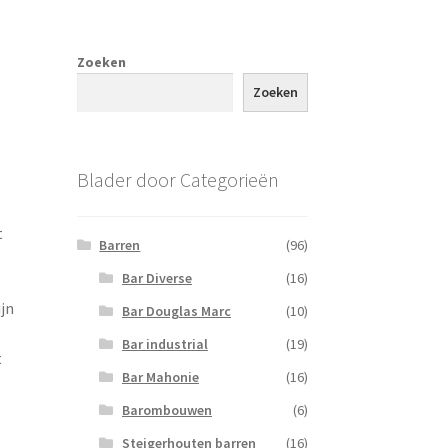
Zoeken
Zoeken
Blader door Categorieën
t
Barren
(96)
Bar Diverse
(16)
jn
Bar Douglas Marc
(10)
Bar industrial
(19)
t
Bar Mahonie
(16)
Barombouwen
(6)
Steigerhouten barren
(16)