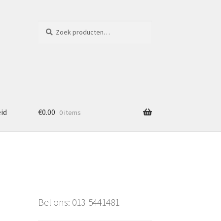
Zoeken
Zoeken
naar:
eid
€
0.00
0 items
Bel ons: 013-5441481