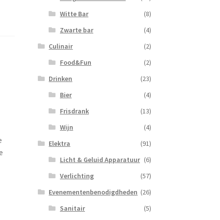
Witte Bar
(8)
Zwarte bar
(4)
Culinair
(2)
Food&Fun
(2)
Drinken
(23)
Bier
(4)
Frisdrank
(13)
Wijn
(4)
e
Elektra
(91)
e
Licht & Geluid Apparatuur
(6)
Verlichting
(57)
Evenementenbenodigdheden
(26)
Sanitair
(5)