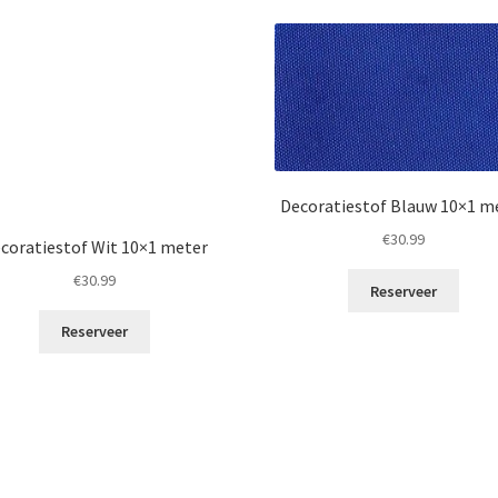
Decoratiestof Blauw 10×1 m
€
30.99
coratiestof Wit 10×1 meter
€
30.99
Reserveer
Reserveer