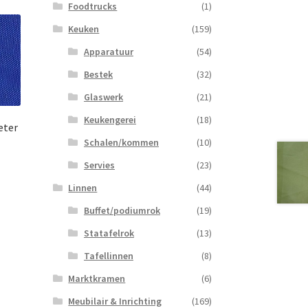
Foodtrucks
(1)
Keuken
(159)
Apparatuur
(54)
Bestek
(32)
Glaswerk
(21)
Keukengerei
(18)
eter
Schalen/kommen
(10)
Servies
(23)
Linnen
(44)
Buffet/podiumrok
(19)
Statafelrok
(13)
Tafellinnen
(8)
Marktkramen
(6)
Meubilair & Inrichting
(169)