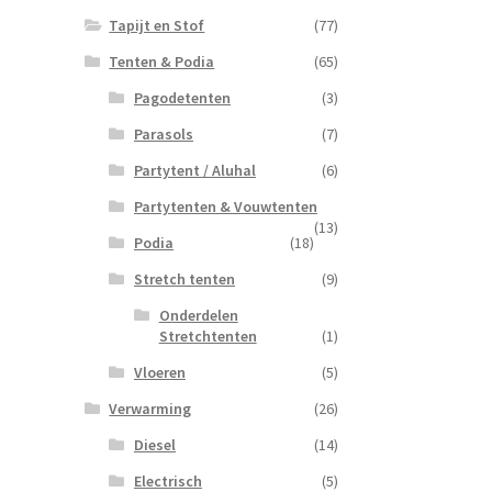
Tapijt en Stof
(77)
Tenten & Podia
(65)
Pagodetenten
(3)
Parasols
(7)
Partytent / Aluhal
(6)
Partytenten & Vouwtenten
(13)
Podia
(18)
Stretch tenten
(9)
Onderdelen
Stretchtenten
(1)
Vloeren
(5)
Verwarming
(26)
Diesel
(14)
Electrisch
(5)