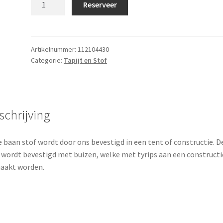
Reserveer
Donker
bruin
10x1
meter
Artikelnummer:
112104430
Categorie:
Tapijt en Stof
zelf
ophangen
aantal
schrijving
 baan stof wordt door ons bevestigd in een tent of constructie. D
 wordt bevestigd met buizen, welke met tyrips aan een constructi
aakt worden.