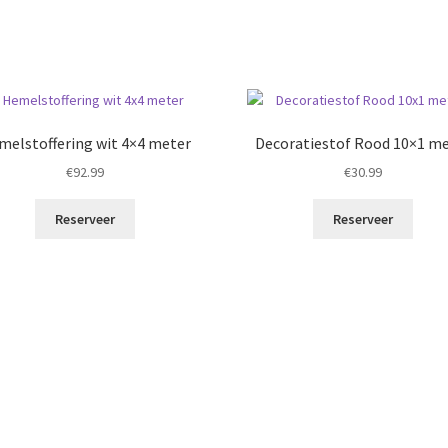
melstoffering wit 4×4 meter
Decoratiestof Rood 10×1 m
€
92.99
€
30.99
Reserveer
Reserveer