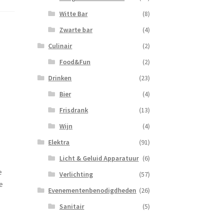
Witte Bar
(8)
Zwarte bar
(4)
Culinair
(2)
Food&Fun
(2)
Drinken
(23)
Bier
(4)
Frisdrank
(13)
Wijn
(4)
Elektra
(91)
Licht & Geluid Apparatuur
(6)
e
Verlichting
(57)
e
Evenementenbenodigdheden
(26)
Sanitair
(5)