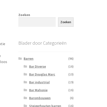
Zoeken
Zoeken
Blader door Categorieën
ntie
w
Barren
(96)
dloos
Bar Diverse
(16)
Bar Douglas Marc
(10)
Bar industrial
(19)
Bar Mahonie
(16)
Barombouwen
(6)
Steigerhouten barren
(16)