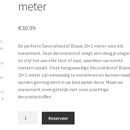
meter
€
30.99
De perfecte Decoratiestof Blauw 10×1 meter voor elk
evenement. Deze decoratiestof voegt een vleugje elega
en stijl toe aan elke tent of zaal, waardoor uw ruimte
meteen opvalt. Onze hoogwaardige Decoratiestof Blau
10×1 meter zijn eenvoudig te installeren en kunnen naa
worden geïntegreerd in uw bestaande decor. Maak uw
evenement onvergetelijk met onze prachtige
decoratiestoffen.
Decoratiestof
Reserveer
Blauw
10x1