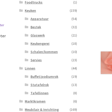
Foodtrucks
(1)
Keuken
(159)
Apparatuur
(54)
Bestek
(32)
Glaswerk
(21)
eter
Keukengerei
(18)
Schalen/kommen
(10)
Servies
(23)
Linnen
(44)
Buffet/podiumrok
(19)
Statafelrok
(13)
Tafellinnen
(8)
Marktkramen
(6)
Meubilair & Inrichting
(169)