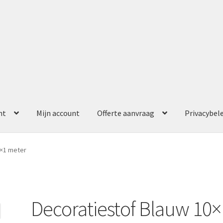
nt
Mijn account
Offerte aanvraag
Privacybel
ccount
Offerte aanvraag
Privacybeleid
0×1 meter
Decoratiestof Blauw 10×