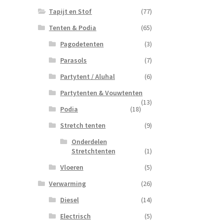
Tapijt en Stof
(77)
Tenten & Podia
(65)
Pagodetenten
(3)
Parasols
(7)
Partytent / Aluhal
(6)
Partytenten & Vouwtenten
(13)
Podia
(18)
Stretch tenten
(9)
Onderdelen
Stretchtenten
(1)
Vloeren
(5)
Verwarming
(26)
Diesel
(14)
Electrisch
(5)