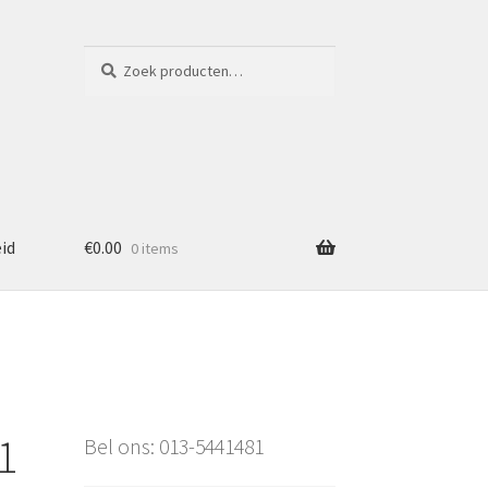
Zoeken
Zoeken
naar:
eid
€
0.00
0 items
1
Bel ons: 013-5441481