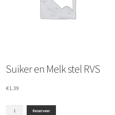
Offerte aanvraag
Privacybeleid
Suiker en Melk stel RVS
€
1.39
Suiker
Reserveer
en