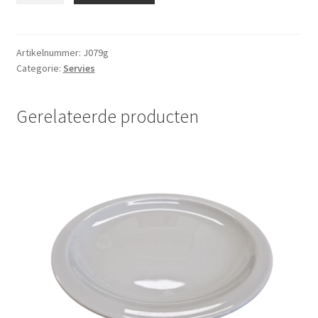
Melk
stel
RVS
Artikelnummer:
J079g
Categorie:
Servies
aantal
Gerelateerde producten